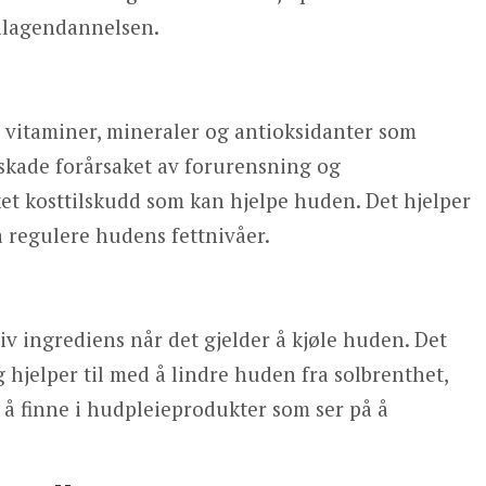
collagendannelsen.
v vitaminer, mineraler og antioksidanter som
 skade forårsaket av forurensning og
rket kosttilskudd som kan hjelpe huden. Det hjelper
å regulere hudens fettnivåer.
iv ingrediens når det gjelder å kjøle huden. Det
g hjelper til med å lindre huden fra solbrenthet,
e å finne i hudpleieprodukter som ser på å