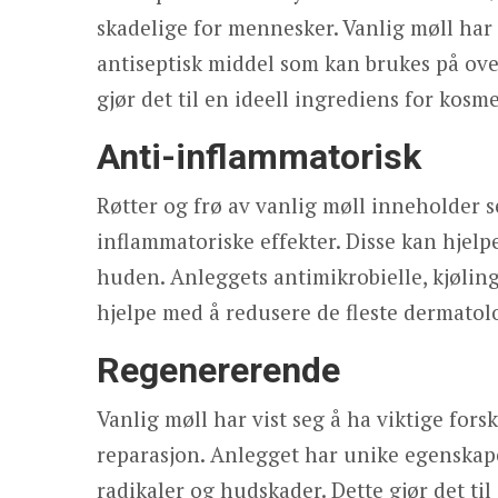
skadelige for mennesker. Vanlig møll har 
antiseptisk middel som kan brukes på over
gjør det til en ideell ingrediens for kosm
Anti-inflammatorisk
Røtter og frø av vanlig møll inneholder s
inflammatoriske effekter. Disse kan hjel
huden. Anleggets antimikrobielle, kjølin
hjelpe med å redusere de fleste dermatol
Regenererende
Vanlig møll har vist seg å ha viktige fors
reparasjon. Anlegget har unike egenskape
radikaler og hudskader. Dette gjør det til