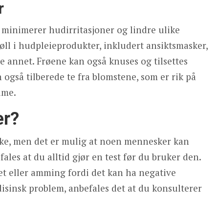
r
inimerer hudirritasjoner og lindre ulike
ll i hudpleieprodukter, inkludert ansiktsmasker,
 annet. Frøene kan også knuses og tilsettes
 også tilberede te fra blomstene, som er rik på
lme.
er?
ruke, men det er mulig at noen mennesker kan
ales at du alltid gjør en test før du bruker den.
et eller amming fordi det kan ha negative
isinsk problem, anbefales det at du konsulterer