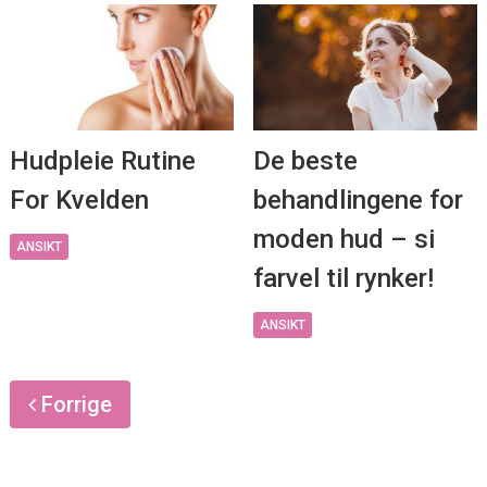
Hudpleie Rutine
De beste
For Kvelden
behandlingene for
moden hud – si
ANSIKT
farvel til rynker!
ANSIKT
Forrige