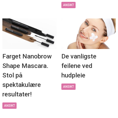
ANSIKT
De vanligste
Farget Nanobrow
feilene ved
Shape Mascara.
hudpleie
Stol på
spektakulære
ANSIKT
resultater!
ANSIKT